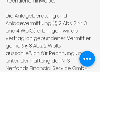
Rechtliche Hinweise:
Die Anlageberatung und 
Anlagevermittlung (§ 2 Abs. 2 Nr. 3 
und 4 WpIG) erbringen wir als 
vertraglich gebundener Vermittler 
gemäß § 3 Abs. 2 WpIG 
ausschließlich für Rechnung und 
unter der Haftung der NFS 
Netfonds Financial Service GmbH, 
Heidenkampsweg 73, 20097 
Hamburg (NFS). Die NFS ist ein 
Wertpapierinstitut gem. § 2 Abs. 1 
WpIG. Unsere Tätigkeit bei der 
Anlageberatung und 
Anlagevermittlung wird der NFS 
zugerechnet. Dies ist eine 
Marketingmitteilung. Sie dient 
ausschließlich 