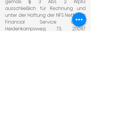
gemäß § 3 Abs. 2 WpIG 
ausschließlich für Rechnung und 
unter der Haftung der NFS Netfonds 
Financial Service GmbH, 
Heidenkampsweg 73, 20097 
Hamburg (NFS). Die NFS ist ein 
Wertpapierinstitut gem. § 2 Abs. 1 
WpIG. Unsere Tätigkeit bei der 
Anlageberatung und 
Anlagevermittlung wird der NFS 
zugerechnet. Dies ist eine 
Marketingmitteilung. Sie dient 
ausschließlich Informationszwecken 
und stellt weder eine individuelle 
Anlageempfehlung noch ein 
Angebot zum Kauf oder Verkauf 
von Wertpapieren oder sonstigen 
Finanzinstrumenten dar. Bitte lesen 
Sie vor einer Anlageentscheidung 