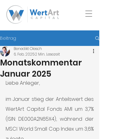
Beitrag
Benedikt Olesch
6. Feb. 2025
2 Min. Lesezeit
Monatskommentar
Januar 2025
Liebe Anleger,
im Januar stieg der Anteilswert des 
WertArt Capital Fonds AMI um 3,7% 
(ISIN: DE000A2N65X4), während der 
MSCI World Small Cap Index um 3,6% 
zulegte.