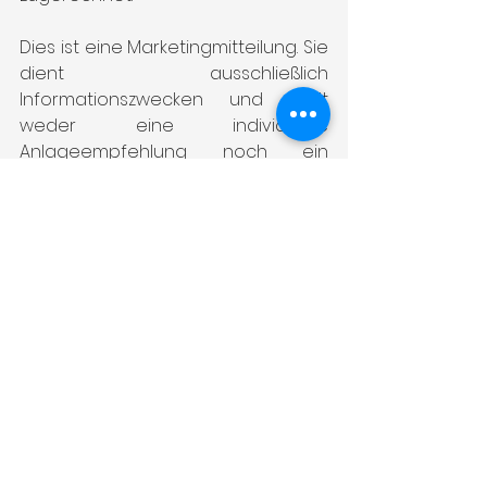
Dies ist eine Marketingmitteilung. Sie 
dient ausschließlich 
Informationszwecken und stellt 
weder eine individuelle 
Anlageempfehlung noch ein 
Angebot zum Kauf oder Verkauf 
von Wertpapieren oder sonstigen 
Finanzinstrumenten dar. Bitte lesen 
Sie vor einer Anlageentscheidung 
die verbindlichen 
Verkaufsdokumente, die Ihnen Ihr 
Berater oder der jeweilige Emittent 
auf Anfrage zur Verfügung stellt.
Frühere Wertentwicklungen lassen 
nicht auf zukünftige Renditen 
schließen. Wertpapiergeschäfte 
sind grundsätzlich mit Risiken, 