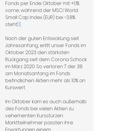
Fonds per Ende Oktober mit +1,1% 
vorne, während der MSCI World 
Small Cap Index (EUR) bei -3,8% 
steht
[1]
.
Nach der guten Entwicklung seit 
Jahresanfang, erlitt unser Fonds im 
Oktober 2023 den stärksten 
Rückgang seit dem Corona Schock 
im März 2020: So verloren 7 der 38 
am Monatsanfang im Fonds 
befindlichen Aktien mehr als 10% an 
Kurswert.
Im Oktober kam es auch außerhalb 
des Fonds bei vielen Aktien zu 
vehementen Kursstürzen. 
Marktteilnehmer passten ihre 
Erwartungen einem 