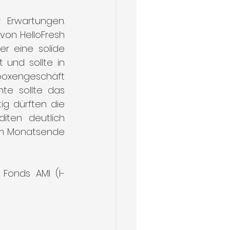
Erwartungen. 
von HelloFresh 
r eine solide 
und sollte in 
oxengeschäft 
te sollte das 
ig dürften die 
ten deutlich 
Zum Monatsende 
 Fonds AMI (I-