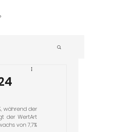
?
24
%, während der 
t der WertArt 
wachs von 7,7% 