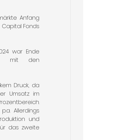
märkte Anfang 
 Capital Fonds 
024 war Ende 
ir mit den 
rkem Druck, da 
er Umsatz im 
rozentbereich. 
a. Allerdings 
roduktion und 
ür das zweite 