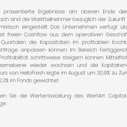
präsentierte Ergebnisse am oberen Ende der 
ch sind die Marktteilnehmer bezüglich der Zukunft 
mistisch eingestellt. Das Unternehmen verfügt übe
ftet freien Cashflow aus dem operativen Geschäft 
artalen die Kapazitäten im profitablen Kochb
hfrage anpassen können. Im Bereich Fertiggerich
itabilität schrittweise steigern können. Mittelfrist
ernebene wieder wachsen und die Kapitalrendi
nkurs von HelloFresh legte im August um 30,9% zu. 
2,3% im Fonds gewichtet.
en Sie die Wertentwicklung des WertArt Capital
ge: