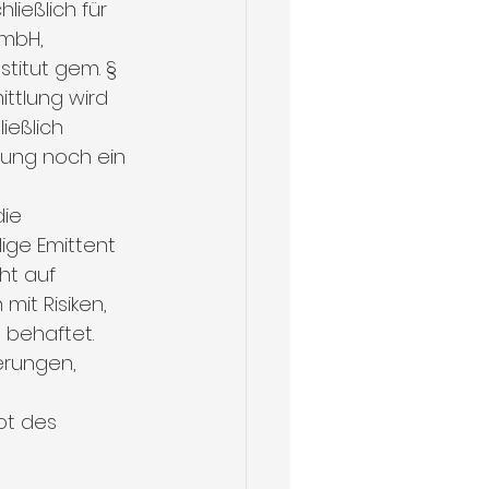
ießlich für 
mbH, 
titut gem. § 
ttlung wird 
ießlich 
lung noch ein 
ie 
ige Emittent 
ht auf 
it Risiken, 
 behaftet. 
erungen, 
t des 