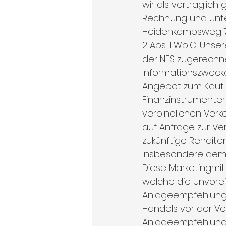
wir als vertraglich
Rechnung und unter
Heidenkampsweg 73,
2 Abs. 1 WpIG. Uns
der NFS zugerechnet
Informationszwecke
Angebot zum Kauf 
Finanzinstrumenten
verbindlichen Verka
auf Anfrage zur Ver
zukünftige Renditen
insbesondere dem R
Diese Marketingmit
welche die Unvor
Anlageempfehlung
Handels vor der Ve
Anlageempfehlung/