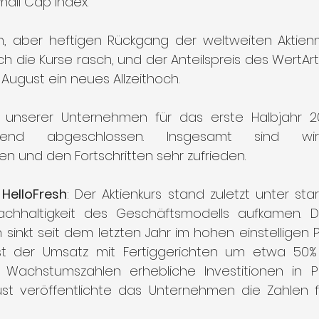
all Cap Index.
, aber heftigen Rückgang der weltweiten Aktien
ch die Kurse rasch, und der Anteilspreis des WertArt
August ein neues Allzeithoch.
n unserer Unternehmen für das erste Halbjahr 2
hend abgeschlossen. Insgesamt sind w
 und den Fortschritten sehr zufrieden.
 
HelloFresh
: Der Aktienkurs stand zuletzt unter sta
achhaltigkeit des Geschäftsmodells aufkamen. D
sinkt seit dem letzten Jahr im hohen einstelligen P
st der Umsatz mit Fertiggerichten um etwa 50% p.
 Wachstumszahlen erhebliche Investitionen in P
ust veröffentlichte das Unternehmen die Zahlen f