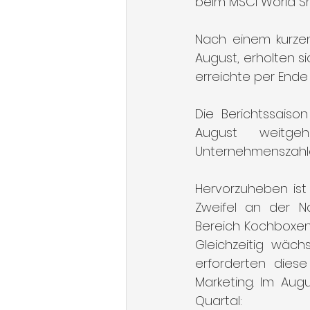
beim MSCI World Sm
Nach einem kurzen
August, erholten si
erreichte per Ende 
Die Berichtssaiso
August weitge
Unternehmenszahlen
Hervorzuheben ist
Zweifel an der N
Bereich Kochboxen 
Gleichzeitig wäch
erforderten diese
Marketing. Im Aug
Quartal: