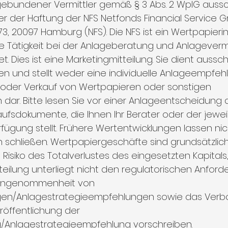
 gebundener Vermittler gemäß § 3 Abs. 2 WpIG ausschl
 der Haftung der NFS Netfonds Financial Service G
 20097 Hamburg (NFS). Die NFS ist ein Wertpapierins
ere Tätigkeit bei der Anlageberatung und Anlagevermi
. Dies ist eine Marketingmitteilung. Sie dient ausschl
n und stellt weder eine individuelle Anlageempfeh
oder Verkauf von Wertpapieren oder sonstigen 
 dar. Bitte lesen Sie vor einer Anlageentscheidung d
ufsdokumente, die Ihnen Ihr Berater oder der jeweil
fügung stellt. Frühere Wertentwicklungen lassen nic
 schließen. Wertpapiergeschäfte sind grundsätzlich m
isiko des Totalverlustes des eingesetzten Kapitals,
teilung unterliegt nicht den regulatorischen Anford
eingenommenheit von 
en/Anlagestrategieempfehlungen sowie das Verbo
röffentlichung der 
Anlagestrategieempfehlung vorschreiben.